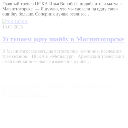
Магнитогорске. — Я думаю, что мы сделали на одну свою
ошибку больше. Соперник лучше реализо…
13.03.2025
Уступаем одну шайбу в Магнитогорске
В Магнитогорске сегодня встретились чемпионы последних
трёх сезонов – ЦСКА и «Металлург». Армейский тренерский
штаб внёс минимальные изменения в побе…
11.03.2025
12 марта 2025, 19:00 | «Металлург» —
ЦСКА | Анонс
В главном матче понедельника хоккеисты ЦСКА показали
класс и уверенно победили в гостях «Автомобилист»,
открывавший новую «УГМК Арену». Армейцы быстр…
11.03.2025