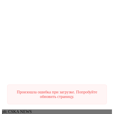
Главный тренер ХК ЦСКА Илья Воробьев прокомментировал
исход победного матча против «Автомобилиста». — Хочу
поздравить город и клуб с открытием пре…
10.03.2025
ЦСКА выигрывает яркий матч в
Екатеринбурге
ЦСКА принял участие в первом в истории матче КХЛ на
новой арене в Екатеринбурге – «УГМК Арене». Накануне
наша команда попробовала местный лёд, а уже…
Произошла ошибка при загрузке. Попробуйте
обновить страницу.
pfc CSKA NEWS