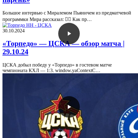
Большое интервью с Миралемом Пьяничем из предматчевой
программки Мира рассказал: 🏋️‍♂️ Как пр…
30.10.2024
«Торпедо» — ЦСКА — обзор матча |
29.10.24
ЦСКА добыл победу у «Торпедо» в гостевом матче
чемпионата КХЛ — 1:3. window.yaContextC…