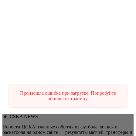
После небольшого перерыва врываемся на второй сбор ??
Сегодня в выпуске: ? Снова за работу…
30.01.2024
Келлвен сделал голевую передачу за
сборную Бразилии U23
Бразильцы в своём третьем матче на предолимпийском
турнире обыграли эквадорцев со счётом 2:1. На…
Произошла ошибка при загрузке. Попробуйте
обновить страницу.
pfc CSKA NEWS
Новости ЦСКА: главные события из футбола, хоккея и
баскетбола на одном сайте — результаты матчей, трансферы и