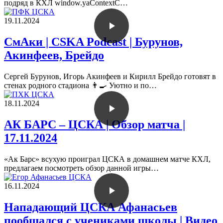
подряд в КХЛ window.yaContextC…
19.11.2024
СмАки | CSKA Podcast | Бурунов,
Акинфеев, Брейдо
Сергей Бурунов, Игорь Акинфеев и Кирилл Брейдо готовят в
стенах родного стадиона 👨🍳 Уютно и по…
18.11.2024
АК БАРС – ЦСКА | Обзор матча |
17.11.2024
«Ак Барс» всухую проиграл ЦСКА в домашнем матче КХЛ,
предлагаем посмотреть обзор данной игры…
16.11.2024
Нападающий ЦСКА Афанасьев
пообщался с учениками школы | Видео