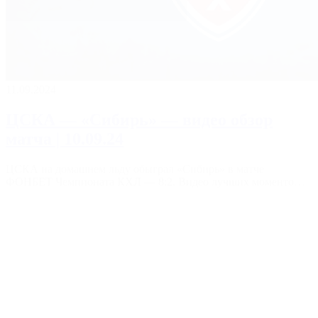
11.09.2024
ЦСКА — «Сибирь» — видео обзор
матча | 10.09.24
ЦСКА на домашнем льду обыграл «Сибирь» в матче
ФОНБЕТ Чемпионата КХЛ — 8:2. Видео лучших моменто…
09.09.2024
ЦСКА — Адмирал — обзор матча |
08.09.24
Хет-трик Соркина в матче с «Адмиралом» принёс ЦСКА
первую победу в сезоне. Смотрите обзор матча арм…
08.09.2024