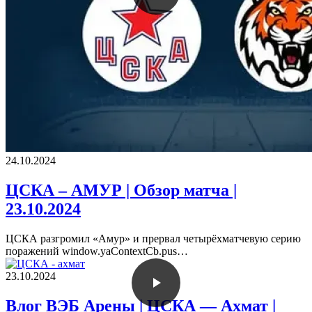
24.10.2024
ЦСКА – АМУР | Обзор матча |
23.10.2024
ЦСКА разгромил «Амур» и прервал четырёхматчевую серию
поражений window.yaContextCb.pus…
23.10.2024
Влог ВЭБ Арены | ЦСКА — Ахмат |