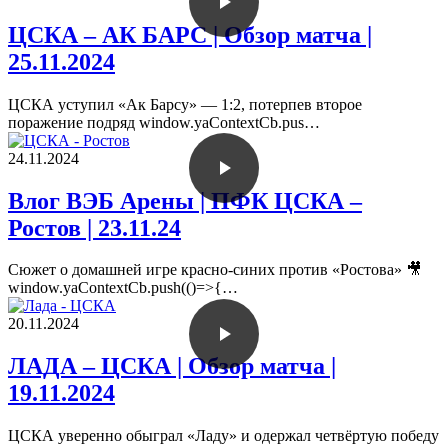
ЦСКА – АК БАРС | Обзор матча |
25.11.2024
ЦСКА уступил «Ак Барсу» — 1:2, потерпев второе
поражение подряд window.yaContextCb.pus…
24.11.2024
Влог ВЭБ Арены | ПФК ЦСКА –
Ростов | 23.11.24
Сюжет о домашней игре красно-синих против «Ростова» 🎥
window.yaContextCb.push(()=>{…
20.11.2024
ЛАДА – ЦСКА | Обзор матча |
19.11.2024
ЦСКА уверенно обыграл «Ладу» и одержал четвёртую победу