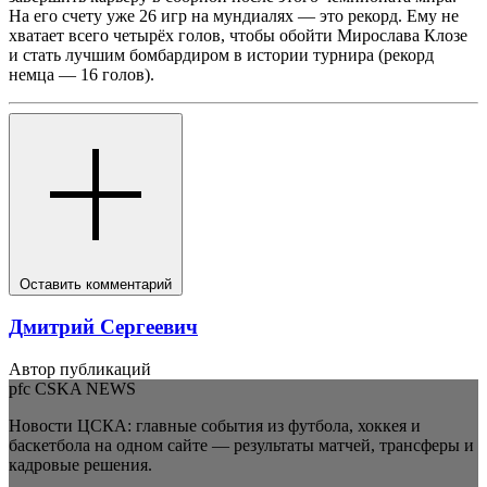
На его счету уже 26 игр на мундиалях — это рекорд. Ему не
хватает всего четырёх голов, чтобы обойти Мирослава Клозе
и стать лучшим бомбардиром в истории турнира (рекорд
немца — 16 голов).
Оставить комментарий
Дмитрий Сергеевич
Автор публикаций
pfc CSKA NEWS
Новости ЦСКА: главные события из футбола, хоккея и
баскетбола на одном сайте — результаты матчей, трансферы и
кадровые решения.