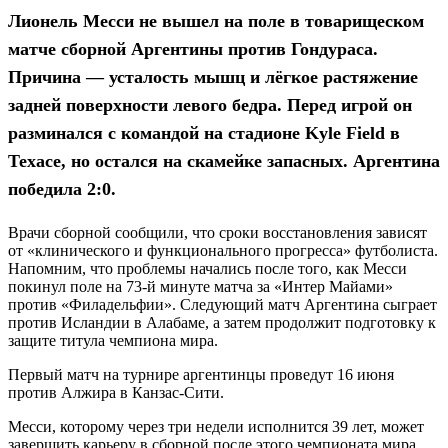
Лионель Месси не вышел на поле в товарищеском
матче сборной Аргентины против Гондураса.
Причина — усталость мышц и лёгкое растяжение
задней поверхности левого бедра. Перед игрой он
разминался с командой на стадионе Kyle Field в
Техасе, но остался на скамейке запасных. Аргентина
победила 2:0.
Врачи сборной сообщили, что сроки восстановления зависят
от «клинического и функционального прогресса» футболиста.
Напомним, что проблемы начались после того, как Месси
покинул поле на 73-й минуте матча за «Интер Майами»
против «Филадельфии». Следующий матч Аргентина сыграет
против Исландии в Алабаме, а затем продолжит подготовку к
защите титула чемпиона мира.
Первый матч на турнире аргентинцы проведут 16 июня
против Алжира в Канзас-Сити.
Месси, которому через три недели исполнится 39 лет, может
завершить карьеру в сборной после этого чемпионата мира.