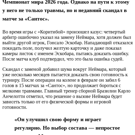
Чемпионат мира 2026 года. Однако на пути к этому
у него не только травмы, но и недавний скандал в
матче за «Сантос».
Во время игры с «Коритибой» произошел казус: четвертый
арбитр ошибочно указал на замену Неймара, хотя должен был
выйти другой игрок, Гонсало Эскобар. Нападающий отказался
покидать поле, получил желтую карточку и даже показал
камеры листок с именем Эскобара, пытаясь доказать ошибку.
После матча клуб подтвердил, что это была ошибка судей.
Скандал с заменой добавил шума вокруг Неймара, который
уже несколько месяцев пытается доказать свою готовность к
турниру. После операции на колене в феврале он забил 6
голов в 15 матчах за «Сантос», но продолжает бороться с
мелкими травмами. Главный тренер сборной Бразилии Карло
Анчелотти отметил, что решение о вызове Неймара будет
зависеть только от его физической формы и игровой
готовности.
«Он улучшил свою форму и играет
регулярно. Но выбор состава — непростое