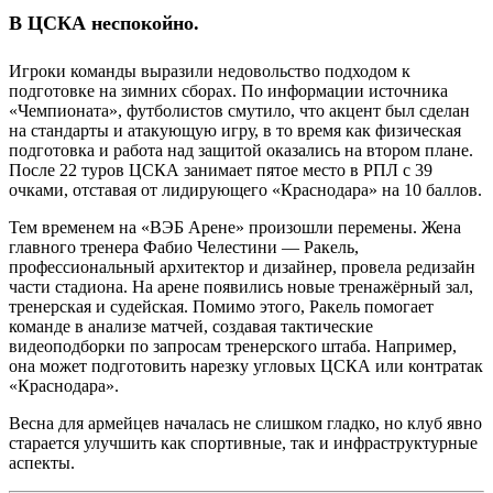
В ЦСКА неспокойно.
Игроки команды выразили недовольство подходом к
подготовке на зимних сборах. По информации источника
«Чемпионата», футболистов смутило, что акцент был сделан
на стандарты и атакующую игру, в то время как физическая
подготовка и работа над защитой оказались на втором плане.
После 22 туров ЦСКА занимает пятое место в РПЛ с 39
очками, отставая от лидирующего «Краснодара» на 10 баллов.
Тем временем на «ВЭБ Арене» произошли перемены. Жена
главного тренера Фабио Челестини — Ракель,
профессиональный архитектор и дизайнер, провела редизайн
части стадиона. На арене появились новые тренажёрный зал,
тренерская и судейская. Помимо этого, Ракель помогает
команде в анализе матчей, создавая тактические
видеоподборки по запросам тренерского штаба. Например,
она может подготовить нарезку угловых ЦСКА или контратак
«Краснодара».
Весна для армейцев началась не слишком гладко, но клуб явно
старается улучшить как спортивные, так и инфраструктурные
аспекты.