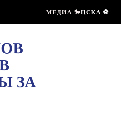
МЕДИА 🐎
ЦСКА ⚽️
ПОВ
В
Ы ЗА