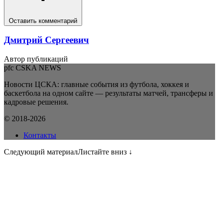
Оставить комментарий
Дмитрий Сергеевич
Автор публикаций
pfc CSKA NEWS
Новости ЦСКА: главные события из футбола, хоккея и
баскетбола на одном сайте — результаты матчей, трансферы и
кадровые решения.
© 2018-2026
Контакты
Следующий материал
Листайте вниз ↓