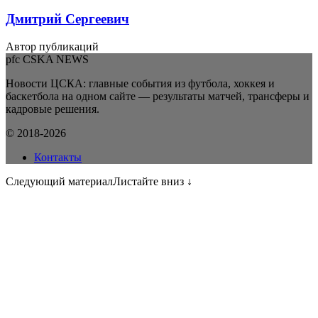
Дмитрий Сергеевич
Автор публикаций
pfc CSKA NEWS
Новости ЦСКА: главные события из футбола, хоккея и
баскетбола на одном сайте — результаты матчей, трансферы и
кадровые решения.
© 2018-2026
Контакты
Следующий материал
Листайте вниз ↓