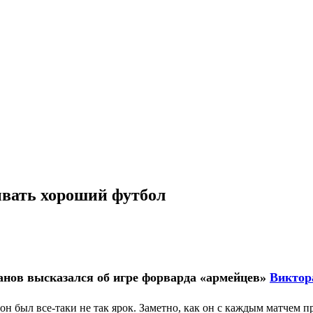
ывать хороший футбол
анов высказался об игре форварда «армейцев»
Виктор
н был все-таки не так ярок. Заметно, как он с каждым матчем п