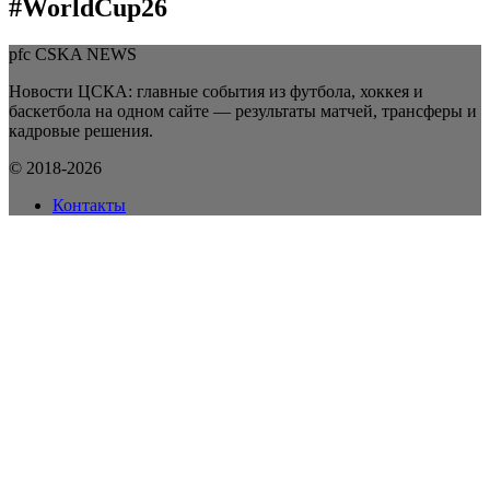
#WorldCup26
pfc CSKA NEWS
Новости ЦСКА: главные события из футбола, хоккея и
баскетбола на одном сайте — результаты матчей, трансферы и
кадровые решения.
© 2018-2026
Контакты